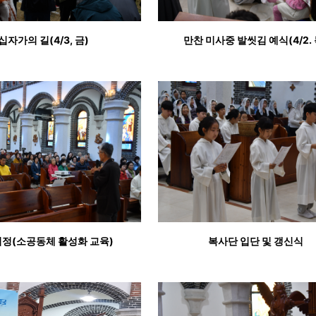
십자가의 길(4/3, 금)
만찬 미사중 발씻김 예식(4/2. 
정(소공동체 활성화 교육)
복사단 입단 및 갱신식