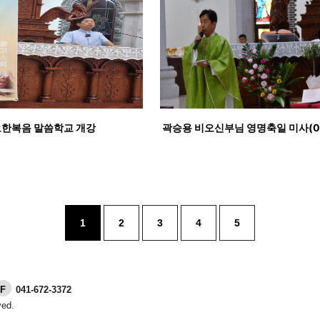
요한복음 말씀학교 개강
곽승용 비오신부님 영명축일 미사(08/
1
2
3
4
5
F
041-672-3372
ved.