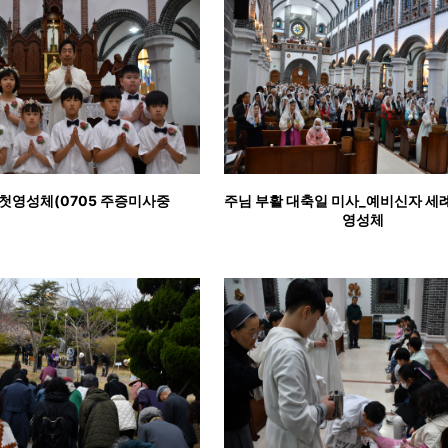
첫영성체(0705 주증미사중
주님 부활 대축일 미사_예비신자 세례
영성체