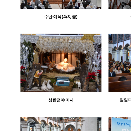
수난 예식(4/3, 금)
성탄전야 미사
일일피