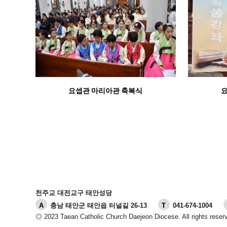
요셉관 마리아관 축복식
천주교 대전교구 태안성당
A
충남 태안군 태안읍 터널길 26-13
T
041-674-1004
◎ 2023 Taean Catholic Church Daejeon Diocese. All rights reser