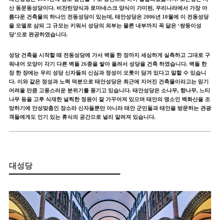
산 동문동성당이다. 비잔틴양식과 로마네스크 양식이 가미된,
우리나라에서 가장 아
름다운 건축물의 하나인 전동성당이 있는데, 태안성당은 2006년 10월에 이 전동성당
을 모델로 삼되 그 규모는 키워서 성당의 외부는 물론 내부까지 꼭 닮은 ‘쌍둥이성
당’으로 완공하였습니다.
성당 건축을 시작할 때 전동성당에 가서 벽돌 한 장까지 세심하게 실측하고 그대로 구
워내어 모양이 각기 다른 벽돌 26종을 쌓아 올려서 성당을 건축 하였습니다. 벽돌 한
장 한 장에는 우리 성당 신자들의 신심과 정성이 오롯이 담겨 있다고 말할 수 있습니
다. 이와 같은 정성과 노력 덕분으로 태안성당은 최근에 지어진 건축물이라고는 믿기
어려울 만큼 고풍스러운 분위기를 풍기고 있습니다. 태안성당은 소나무, 향나무, 느티
나무 등을 고루 식재한 널찍한 정원이 잘 가꾸어져 있으며 태안의 명소인 백화산을 조
망하기에 안성맞춤인 장소라 신자들뿐만 아니라 태안 군민들과 태안을 방문하는 관광
객들에게도 인기 있는 휴식의 공간으로 널리 알려져 있습니다.
대성당