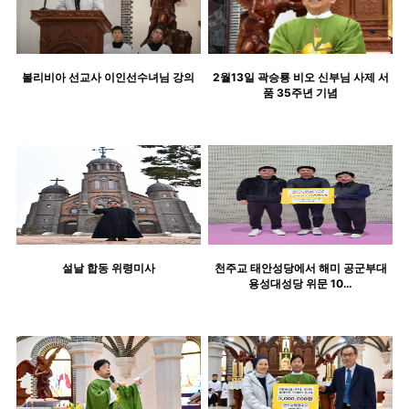
볼리비아 선교사 이인선수녀님 강의
2월13일 곽승룡 비오 신부님 사제 서
품 35주년 기념
설날 합동 위령미사
천주교 태안성당에서 해미 공군부대
용성대성당 위문 10…