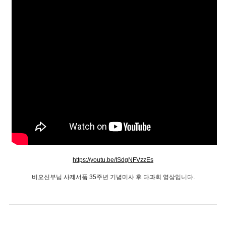
https://youtu.be/ISdgNFVzzEs
비오신부님 사제서품 35주년 기념미사 후 다과회 영상입니다.